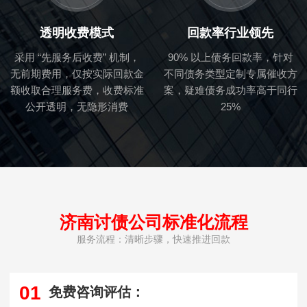
透明收费模式
回款率行业领先
采用 “先服务后收费” 机制，
90% 以上债务回款率，针对
无前期费用，仅按实际回款金
不同债务类型定制专属催收方
额收取合理服务费，收费标准
案，疑难债务成功率高于同行
公开透明，无隐形消费
25%
济南讨债公司标准化流程
服务流程：清晰步骤，快速推进回款
01
免费咨询评估：