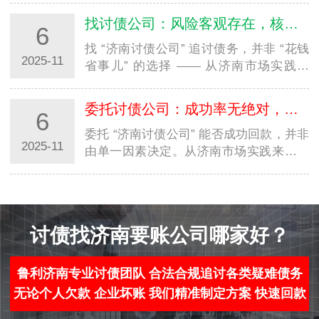
非标称 “济南讨债公司” 的非法组织）。这
找讨债公司：风险客观存在，核心是识别法律雷区
6
类合规机构仅处理 “合法、可确权、有…
找 “济南讨债公司” 追讨债务，并非 “花钱
2025-11
省事儿” 的选择 —— 从济南市场实践来
看，约 60% 的纠纷源于委托了非法机构，
最终不仅未追回债务，还可能卷入法律纠
委托讨债公司：成功率无绝对，关键看三大核心维度
6
纷。需明确：我国《公司法》《治安管…
委托 “济南讨债公司” 能否成功回款，并非
2025-11
由单一因素决定。从济南市场实践来看，
合法债务处置机构的回款成功率通常在
30%-70% 之间，而非法 “讨债公司” 常以
“100% 成功” 为噱头误导消费者。需明…
讨债找济南要账公司哪家好？
鲁利济南专业讨债团队 合法合规追讨各类疑难债务
无论个人欠款 企业坏账 我们精准制定方案 快速回款