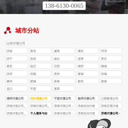
138-6130-0065
城市分站
山东讨债公司
济南
青岛
威海
潍坊
菏泽
济宁
东营
烟台
淄博
枣庄
泰安
临沂
日照
德州
聊城
滨州
乐陵
兖州
诸城
邹城
滕州
肥城
新泰
胶州
胶南
龙口
平度
莱西
湖州讨债公司
绍兴清债公司
宁波讨债公司
扬州讨债公司
江阴要债公司
济南讨债公司_
济南讨债公司_
济南讨债公司 -
济南合法讨债
济南正规讨债
济南合法债务
专业合法要债_
济南合法债务
公司_专业债务
公司_合法债务
济南讨债公司_
个人债务与企
济南讨债公司 -
济南合法讨债
济南讨债公司 -
催收_专业要债
济南追债 / 债务
催收机构「10
催收 | 企业 / 个
催收_济南企业
合法债务追讨
业债务，讨债
济南合法专业
公司_专业债务
专业合法债务
团队「成功率
催收服务【高
年专注 + 回款
人要债服务_高
/ 个人坏账追讨
团队_济南专业
公司处理方式
要债团队_企业
追讨 | 企业 / 个
催收 | 企业 / 个