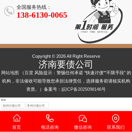
95%+」
效回款】
率 90%+」
效回款有保障
_10 年经验高
要债 / 工程欠款
有差异吗？
/ 个人债务清收
人欠款回收_成
人欠款追回 - 济
全国服务热线：
成功率
/ 货款回收服务
高效回款
功率 90%+
南 XX 讨债服
138-6130-0065
务平台
Copyright © 2026 All Right Reserve
济南要债公司
网站地图
（
百度
风险提示：警惕任何承诺 “快速讨债”“不限手段” 的
机构，非法催收可能导致您承担法律责任，选择服务前请核实机构
资质。）备案号：
皖ICP备2025098146号
link:
杭州讨债公司
常州讨债公司
首页
电话咨询
微信咨询
联系我们