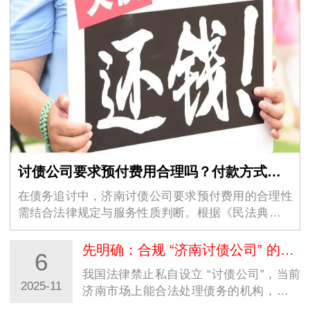
讨债公司要求预付费用合理吗？付款方式避坑指南
在债务追讨中，济南讨债公司要求预付费用的合理性
需结合法律规定与服务性质判断。根据《民法典》第
五百零六条，合法服务机构的预付费用需满足 “事前
明确告知、定价合理、不强制绑定” 三大原则。正
先明确：合规 “济南讨债公司” 的本质是合法债务处置机构
6
规…
我国法律禁止私自设立 “讨债公司”，当前
2025-11
济南市场上能合法处理债务的机构，多以
律师事务所、法律咨询公司形式存在（并