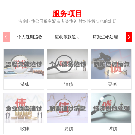
服务项目
济南讨债公司服务涵盖多类债务 针对性解决您的难题
个人逾期追收
应收账款追讨
坏账烂帐处理
公
清账
追债
要账
收账
要债
讨债