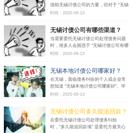
借助无锡讨债公司的力量，但对于 “无锡
讨债公司解决哪些债务” 往往存在疑问。
时间：2025-09-13
事实上，正规的无锡讨债公司能处理的
债务类型十分广泛，涵盖个人与企业的
无锡讨债公司有哪些渠道？
多种场景，只要债务关系合法…
当需要委托无锡讨债公司处理债务问题
时，很多人会困惑于 “无锡讨债公司有哪
些渠道”。其实，寻找正规的无锡讨债公
时间：2025-09-13
司有多种途径，不同渠道各有特点，了
解这些渠道能帮助你更高效地找到适配
无锡本地讨债公司哪家好？
的机构。搜索引擎查询是目前…
在无锡，面临债务纠纷的个人或企业常
想知道 “无锡本地讨债公司哪家好”。毕
竟，靠谱的无锡讨债公司能高效解决问
时间：2025-09-13
题，而不正规的机构可能带来更多麻
烦。想要找到优质的无锡讨债公司，需
无锡讨债公司多久能追回款？
从多个维度综合评估，避免踩坑。…
在委托无锡讨债公司处理债务纠纷
时，“多久能追回款项” 是委托方最关心