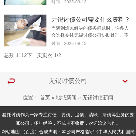
的问题之一。然而，无锡讨债公司的回
时间：2025-09-13
款时间并非固定数值，它受到多种因素
的影响，从几天到数月甚至更长时间不
无锡讨债公司需要什么资料？
等。了解这些关键因素，能帮助委托…
当遇到难以解决的债务问题时，许多人
会选择委托无锡讨债公司协助处理。不
过，在正式合作前，无锡讨债公司通常
时间：2025-09-13
需要委托方提供一系列资料，以确保催
总数 11
1
2
下一页
页次 1/2
收过程合法合规、有据可依。不同类型
的债务所需资料存在差异，提前了解…
无锡讨债公司
位置：
首页
»
地域新闻
»
无锡讨债新闻
鑫托讨债作为一家专注讨债、要债、追债、清账、清债等业务的要
账公司，多年经验，不成功不收费，欢迎洽谈合作。
网站地图
（
百度
）合规声明：本公司严格遵守《中华人民共和国民