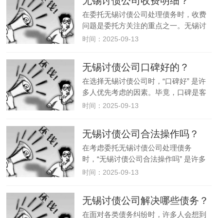
无锡讨债公司收费明细？
务。明确无锡讨债公司的合法依据…
在委托无锡讨债公司处理债务时，收费
问题是委托方关注的重点之一。无锡讨
债公司的收费没有统一的固定标准，通
时间：2025-09-13
常会根据债务类型、金额、催收难度等
因素综合制定。了解无锡讨债公司的常
无锡讨债公司口碑好的？
见收费方式和影响因素，能帮助委托…
在选择无锡讨债公司时，“口碑好” 是许
多人优先考虑的因素。毕竟，口碑是客
户真实体验的积累，能直接反映无锡讨
时间：2025-09-13
债公司的专业度、合规性和服务质量。
那么，如何识别口碑好的无锡讨债公
无锡讨债公司合法操作吗？
司？可以从以下几个关键维度入手…
在考虑委托无锡讨债公司处理债务
时，“无锡讨债公司合法操作吗” 是许多
人心中的核心疑问。事实上，无锡讨债
时间：2025-09-13
公司的操作是否合法，取决于其是否在
法律框架内开展业务。正规的无锡讨债
无锡讨债公司解决哪些债务？
公司会严格遵守法律法规，通过合法…
在面对各类债务纠纷时，许多人会想到