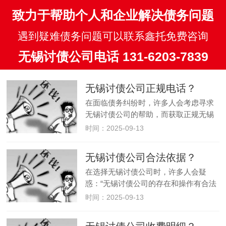
致力于帮助个人和企业解决债务问题
遇到疑难债务问题可以联系鑫托免费咨询
无锡讨债公司电话 131-6203-7839
无锡讨债公司正规电话？
在面临债务纠纷时，许多人会考虑寻求
无锡讨债公司的帮助，而获取正规无锡
讨债公司的电话成为首要任务。正规的
时间：2025-09-13
无锡讨债公司能在合法合规的前提下，
运用专业手段协助债权人解决债务问
无锡讨债公司合法依据？
题。以下为您详细介绍获取正规无锡
在选择无锡讨债公司时，许多人会疑
讨…
惑：“无锡讨债公司的存在和操作有合法
依据吗？” 事实上，我国法律并未完全禁
时间：2025-09-13
止债务催收服务，无锡讨债公司的合法
性取决于其是否在法律框架内开展业