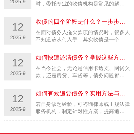
2025-9
时，委托专业的收债机构是常见的解决方
式。但市场上收债机构良莠不齐，若选择
不当，可能不仅追不回欠款，还会陷入法
收债的四个阶段是什么？一步步教你合法高效追回欠款
12
律纠纷或遭受二次损失。因…
在面对债务人拖欠款项的情况时，很多人
2025-9
不知道该从何入手，其实收债是一个有章
法、分阶段的过程。掌握收债的四个阶
段，能让你在追讨欠款时更有条理，既提
如何快速还清债务？掌握这些方法，摆脱负债压力
12
高效率又避免踩坑。本文就…
在当今社会，无论是信用卡透支、网贷欠
2025-9
款，还是房贷、车贷等，债务问题都可能
成为压在人们身上的沉重负担。很多人都
在苦苦寻找快速还清债务的方法，渴望早
如何有效追要债务？实用方法与法律途径全解析
12
日摆脱负债的困扰，重获…
若自身缺乏经验，可咨询律师或正规法律
2025-9
服务机构，制定针对性方案，提高追债成
功率。记住：合法合规是追债的前提，只
有通过正当途径，才能真正维护自身权
益。在商业往来和日常生活…