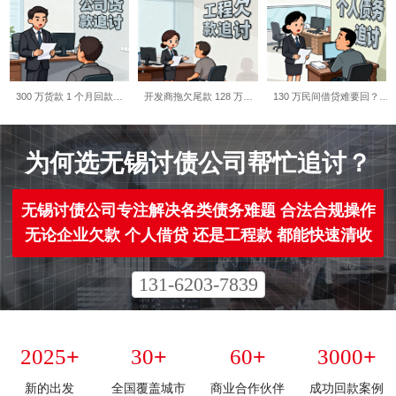
300 万货款 1 个月回款…
开发商拖欠尾款 128 万…
130 万民间借贷难要回？…
为何选无锡讨债公司帮忙追讨？​
无锡讨债公司专注解决各类债务难题 合法合规操作
无论企业欠款 个人借贷 还是工程款 都能快速清收
131-6203-7839
+
+
+
+
2025
30
60
3000
新的出发
全国覆盖城市
商业合作伙伴
成功回款案例