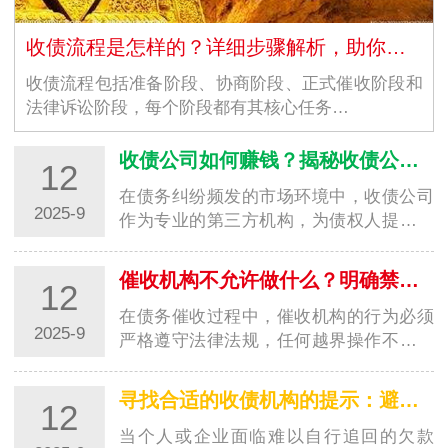
收债流程是怎样的？详细步骤解析，助你高效追回欠款
收债流程包括准备阶段、协商阶段、正式催收阶段和
法律诉讼阶段，每个阶段都有其核心任务…
收债公司如何赚钱？揭秘收债公司的盈利模式
12
在债务纠纷频发的市场环境中，收债公司
2025-9
作为专业的第三方机构，为债权人提供欠
款追讨服务并从中获利。对于很多人来
说，收债公司如何赚钱是一个充满好奇的
催收机构不允许做什么？明确禁区，避免踩坑
12
问题。其实，收债公司的盈…
在债务催收过程中，催收机构的行为必须
2025-9
严格遵守法律法规，任何越界操作不仅会
侵害债务人的合法权益，还可能让委托方
陷入法律纠纷。了解催收机构不允许做的
寻找合适的收债机构的提示：避开陷阱，选对专业帮手
12
事，既能帮助债务人维护…
当个人或企业面临难以自行追回的欠款