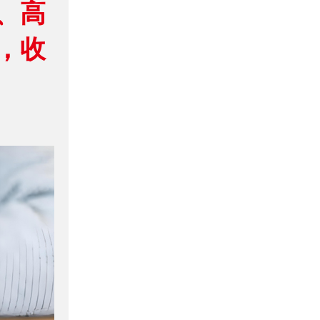
、高
，收