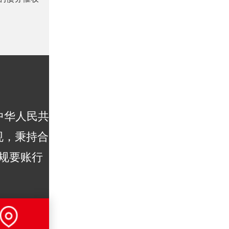
中华人民共
规，秉持合
规要账行