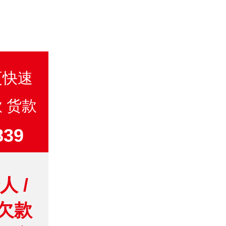
更快速
 货款
39
 /
欠款