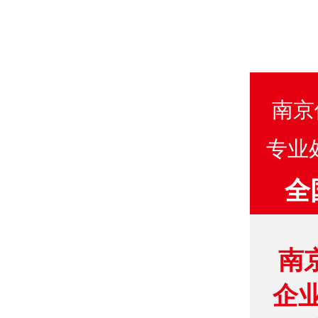
南京
专业
全
南
企